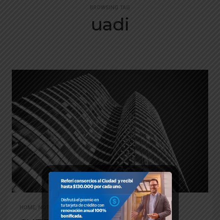
BROWSING TAG
uadi
HOME
,
NOTICIAS