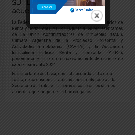
SUTERH: Escala salarial y
acuerdo julio 2024
La Federación Argentina de Trabajadores de Edificios de
Renta y Horizontal (FATERYH), junto a los representantes
de La Unión Administradores de Inmuebles (UADI),
Cámara Argentina de la Propiedad Horizontal y
Actividades Inmobiliarias (CAPHAI) y la Asociación
Inmobiliaria Edificios Renta y. Horizontal (AIERH),
presentaron y firmaron un nuevo acuerdo de incremento
salarial para Julio 2024.
Es importante destacar, que este acuerdo al día de la
fecha, no se encuentra ratificado ni homologado por la
Secretaria de Trabajo. Tal como sucedió en los últimos
acuerdos, que luego fueron homologados.