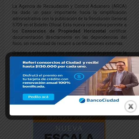
La Agencia de Recaudación y Control Aduanero (ARCA)
ha dado un paso importante hacia la simplificación
administrativa con la publicación de la Resolución General
5709 en el Boletín Oficial. Esta nueva normativa permite a
los
Consorcios de Propiedad Horizontal
certificar
documentación directamente en las dependencias del
fisco, sin necesidad de recurrir a certificaciones externas.
Gracias a esta medida, los consorcios podrán presentar la
documentación original en papel junto con sus copias,
para que un funcionario competente realice el cotejo y
certificación en el momento. Esta modificación se
enmarca dentro de los cambios introducidos a las
Resoluciones Generales 4991 y 5048, que regulan la
solicitud de CUIT y la gestión de la Clave Fiscal y el
Administrador de Relaciones.