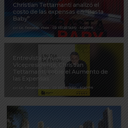
Christian Tettamanti analizó el
costo de las expensas en “Basta
Baby”
por
Lic. Fernando Vitale - CD SECRETARIO - ACAPPH
Entrevista a nuestro
Vicepresidente, Christian
Tettamanti, sobre el Aumento de
las Expensas
por
Lic. Fernando Vitale - CD SECRETARIO - ACAPPH