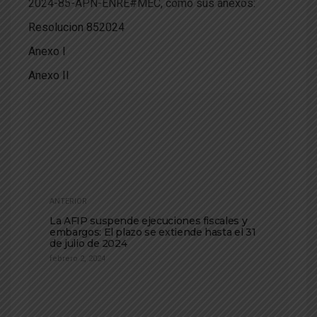
2024-85-APN-ENRE#MEC, como sus anexos:
Resolucion 852024
Anexo I
Anexo II
ANTERIOR
La AFIP suspende ejecuciones fiscales y
embargos: El plazo se extiende hasta el 31
de julio de 2024
febrero 2, 2024