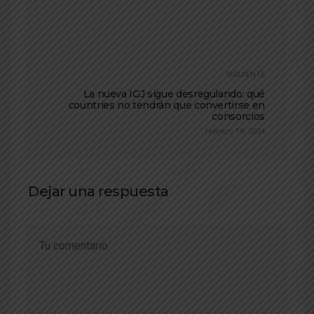
SIGUIENTE
La nueva IGJ sigue desregulando: qué
countries no tendrán que convertirse en
consorcios
febrero 19, 2024
Dejar una respuesta