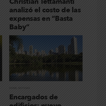
Christian Tettamanti
analizó el costo de las
expensas en “Basta
Baby”
HOME
,
NOTICIAS
Encargados de
edificios: nuevo