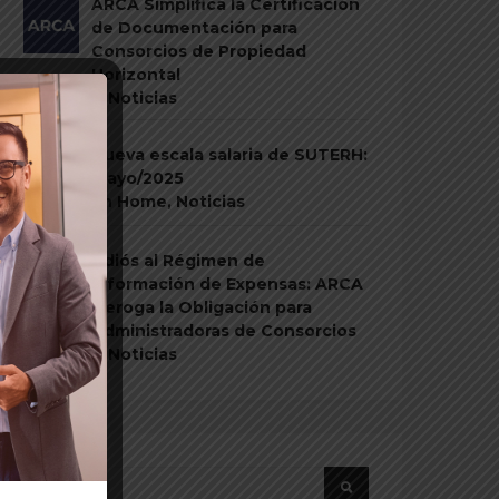
ARCA Simplifica la Certificación
de Documentación para
Consorcios de Propiedad
Horizontal
En
Home
,
Noticias
Nueva escala salaria de SUTERH:
mayo/2025
En
Home
,
Noticias
Adiós al Régimen de
Información de Expensas: ARCA
Deroga la Obligación para
Administradoras de Consorcios
En
Home
,
Noticias