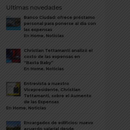
Ultimas novedades
Banco Ciudad: ofrece préstamo
personal para ponerse al día con
las expensas
En
Home
,
Noticias
Christian Tettamanti analizó el
costo de las expensas en
“Basta Baby”
En
Home
,
Noticias
Entrevista a nuestro
Vicepresidente, Christian
Tettamanti, sobre el Aumento
de las Expensas
En
Home
,
Noticias
Encargados de edificios: nuevo
acuerdo salarial desde