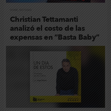
HOME
,
NOTICIAS
Christian Tettamanti
analizó el costo de las
expensas en “Basta Baby”