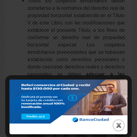
Todos los conjuntos inmobiliarios deben
someterse a la normativa del derecho real de
propiedad horizontal establecida en el Título
V de este Libro, con las modificaciones que
establece el presente Título, a los fines de
conformar un derecho real de propiedad
horizontal especial. Los conjuntos
inmobiliarios preexistentes que se hubiesen
establecido como derechos personales o
donde coexistan derechos reales y derechos
personales se deben
adecuar a las
previsiones normativas que regulan este
derecho real, tomando la forma de
propiedad horizontal especial
.
Limitaciones y restricciones reglamentarias.
De acuerdo a las normas administrativas
aplicables, el
reglamento de propiedad
horizontal puede establecer limitaciones
edilicias o de otra índole
, crear