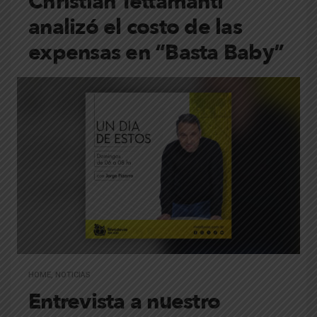
Christian Tettamanti
analizó el costo de las
expensas en “Basta Baby”
HOME
,
NOTICIAS
Entrevista a nuestro