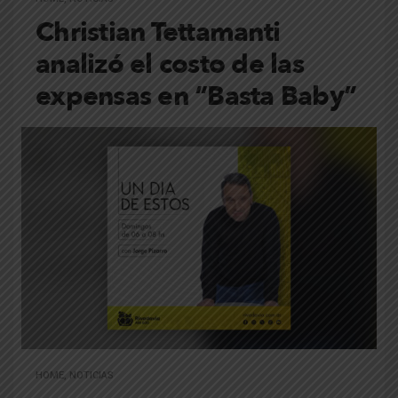
Christian Tettamanti
analizó el costo de las
expensas en “Basta Baby”
HOME
,
NOTICIAS