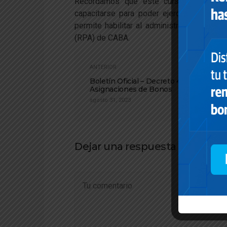
Recordamos que este curso, cuenta co
capacitarse para poder ejercer la activ
permite habilitar al administrador, para i
(RPA) de CABA.
ANTERIOR
Boletín Oficial – Decreto 438/2023:
Asignaciones de Bonos
agosto 31, 2023
Dejar una respuesta