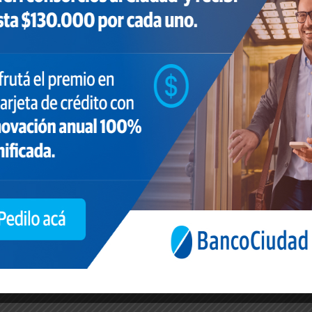
n un programa de contenidos el cual permite
idad de Administrador de Consorcios y es el que
nscribirse en el Registro Público de Administrador
SIGUIENTE
ACTUALIZACIÓN DEL FONDO
FIDUCIARIO DE ENFERMEDADES
PROFESIONALES
agosto 31, 2023