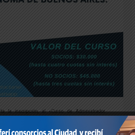
a la inscripción, al «Curso de Administrador
echa de inicio es el próximo 09/10/2023 y se
lataforma ZOOM.