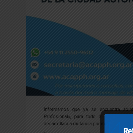
Informamos que ya se encuentra abiert
Profesional», para todo el país. La f
desarrollará a distancia por medio de la p