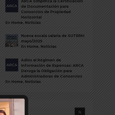
ARCA Simplifica la Certificación
de Documentación para
Consorcios de Propiedad
Horizontal
En
Home
,
Noticias
Nueva escala salaria de SUTERH:
mayo/2025
En
Home
,
Noticias
Adiós al Régimen de
Información de Expensas: ARCA
Deroga la Obligación para
Administradoras de Consorcios
En
Home
,
Noticias