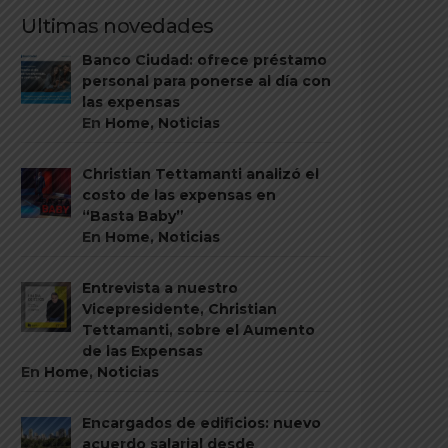
Ultimas novedades
Banco Ciudad: ofrece préstamo
personal para ponerse al día con
las expensas
En
Home
,
Noticias
Christian Tettamanti analizó el
costo de las expensas en
“Basta Baby”
En
Home
,
Noticias
Entrevista a nuestro
Vicepresidente, Christian
Tettamanti, sobre el Aumento
de las Expensas
En
Home
,
Noticias
Encargados de edificios: nuevo
acuerdo salarial desde