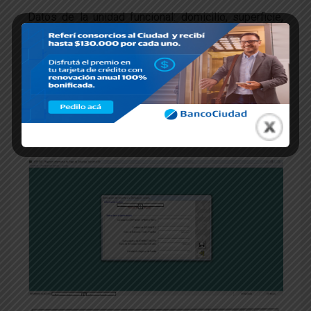
Datos de la unidad funcional: domicilio, superficie,
expensas determinadas, expensas pagadas, y
modalidad de pago (efectivo, tarjeta de crédito,
tarjeta de débito, débito en cuenta, cheque propio,
cheque de terceros, giro o transferencia, falta de
pago)
Datos del administrador
Generar la Declaración Jurada. F 438