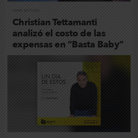
HOME
,
NOTICIAS
Christian Tettamanti
analizó el costo de las
expensas en “Basta Baby”