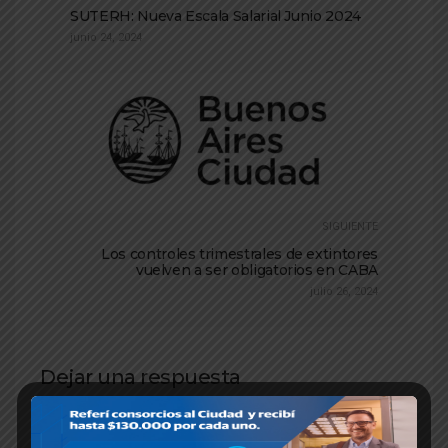
SUTERH: Nueva Escala Salarial Junio 2024
junio 24, 2024
SIGUIENTE
Los controles trimestrales de extintores
vuelven a ser obligatorios en CABA
julio 26, 2024
Dejar una respuesta