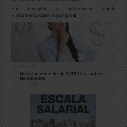
Por consultas o información dirigite
a:
informesrpac@mjus.gba.gob.ar
ANTERIOR
Nuevo aumento desde SUTERH y… suben
las expensas
abril 21, 2023