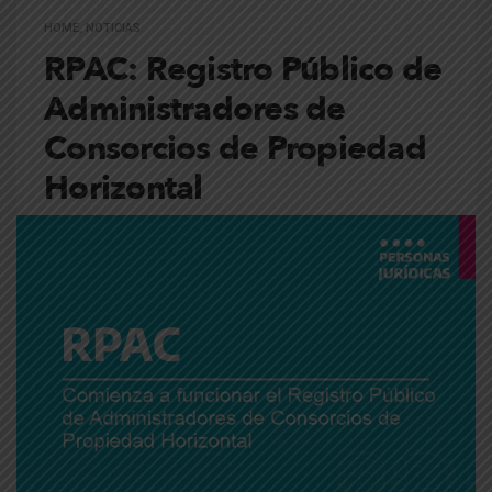
HOME
,
NOTICIAS
RPAC: Registro Público de
Administradores de
Consorcios de Propiedad
Horizontal