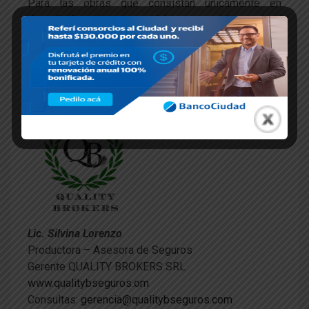
Para las obras que consistan únicamente en
demolición, el monto mínimo requerido será el
estipulado para la OBRA MEDIA (1.800.000 UF),
$
1.134.360.000
Lic. Silvina Lorenzo
Productora – Asesora de Seguros
Gerente QUALITY BROKERS SRL
www.qualitybseguros.om
Consultas:
gerencia@qualitybseguros.com