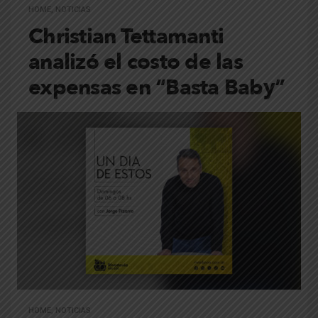
HOME
,
NOTICIAS
Christian Tettamanti
analizó el costo de las
expensas en “Basta Baby”
HOME
,
NOTICIAS