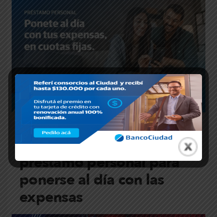
HOME
,
NOTICIAS
Banco Ciudad: ofrece
préstamo personal para
ponerse al día con las
expensas