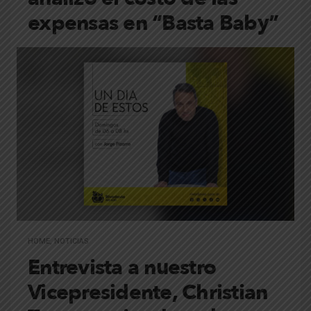
expensas en “Basta Baby”
HOME
,
NOTICIAS
Entrevista a nuestro
Vicepresidente, Christian