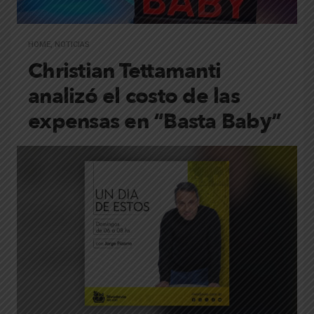
HOME
,
NOTICIAS
Christian Tettamanti
analizó el costo de las
expensas en “Basta Baby”