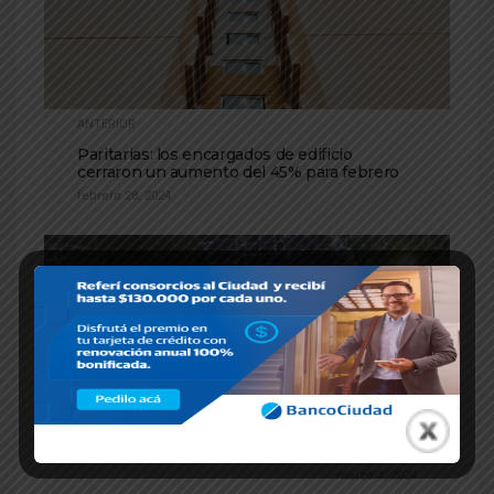
ANTERIOR
Paritarias: los encargados de edificio
cerraron un aumento del 45% para febrero
febrero 28, 2024
SIGUIENTE
Nueva Reglamentación para las Expensas
en CABA
marzo 4, 2024