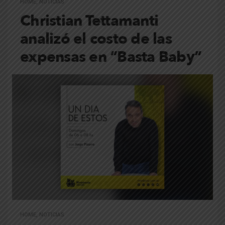
HOME
,
NOTICIAS
Christian Tettamanti
analizó el costo de las
expensas en “Basta Baby”
HOME
,
NOTICIAS