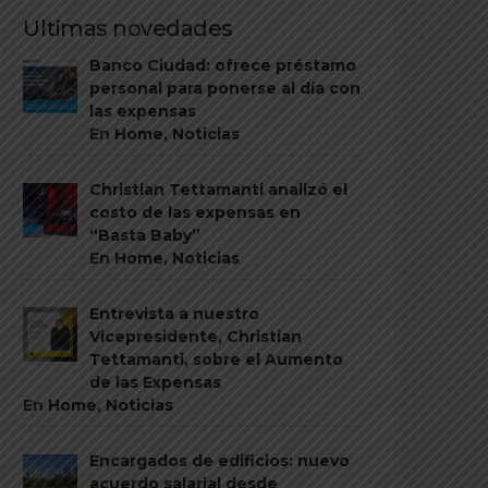
Ultimas novedades
Banco Ciudad: ofrece préstamo
personal para ponerse al día con
las expensas
En
Home
,
Noticias
Christian Tettamanti analizó el
costo de las expensas en
“Basta Baby”
En
Home
,
Noticias
Entrevista a nuestro
Vicepresidente, Christian
Tettamanti, sobre el Aumento
de las Expensas
En
Home
,
Noticias
Encargados de edificios: nuevo
acuerdo salarial desde