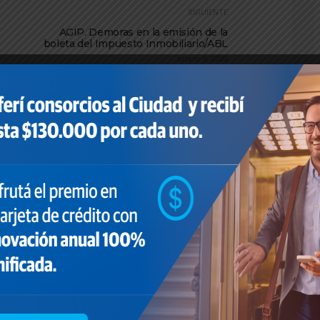
SIGUIENTE
AGIP. Demoras en la emisión de la
boleta del Impuesto Inmobiliario/ABL
enero 9, 2025
 comunicado
l
.000