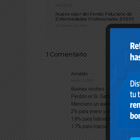
ANTERIOR
Nuevo valor del Fondo Fiduciario de
Enfermedades Profesionales (FFEP)
diciembre 26, 2024
1 Comentario
Arnaldo
enero 7, 2026
Buenas noches
Perdón el Sr. Santamaria en su
Menciono un aumento trimestra
2% para enero y bono de $ 120
1.8% para febrero
1.7% para marzo