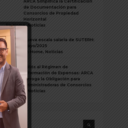
ARCA Simplifica la Certificación
de Documentación para
Consorcios de Propiedad
Horizontal
En
Home
,
Noticias
Nueva escala salaria de SUTERH:
mayo/2025
En
Home
,
Noticias
Adiós al Régimen de
Información de Expensas: ARCA
Deroga la Obligación para
Administradoras de Consorcios
En
Home
,
Noticias