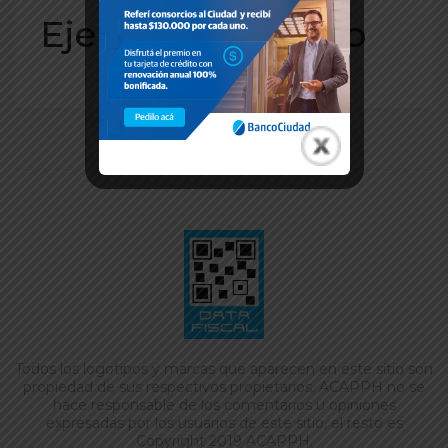
Ejemplo beneficio
Todos los logotipos y marcas que aparecen en este sitio son
propiedad de sus respectivos propietarios. ACAPPH no se
hace responsable de los comentarios u opiniones
expresadas por los usuarios de este sitio, el resto es
Copyright 2019 ACAPPH.