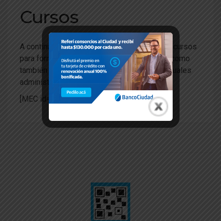
Cursos
A continuación podrá ver nuestros próximos cursos
para formar administradores de consorcios como
también los cursos de actualización para actuales
administradores de consorcios:
[MEC id=”1292″]