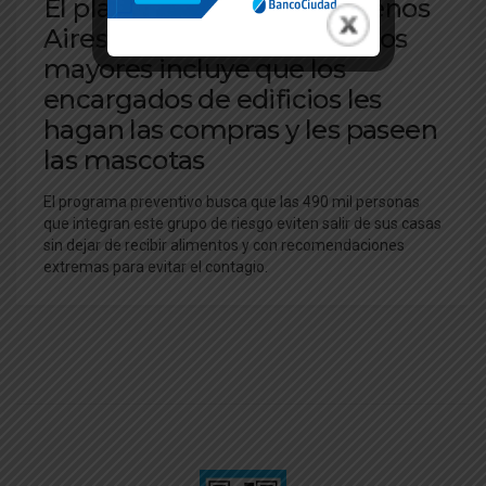
El plan de la Ciudad de Buenos
Aires para asistir a los adultos
mayores incluye que los
encargados de edificios les
hagan las compras y les paseen
las mascotas
El programa preventivo busca que las 490 mil personas
que integran este grupo de riesgo eviten salir de sus casas
sin dejar de recibir alimentos y con recomendaciones
extremas para evitar el contagio.