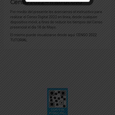
Censo 2022 – Instructivo
Por medio del presente les acercamos el instructivo para
realizar el Censo Digital 2022 en línea, desde cualquier
dispositivo móvil, a fines de reducir los tiempos del Censo
presencial el día 18 de Mayo.
El mismo puede visualizarse desde aquí:
CENSO 2022
TUTORIAL