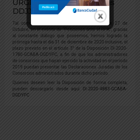
URGENTE: Prórroga para las
DDJJ 2019
Tal como lo habíamos adelantados el martes 27 de
Octubre, en el evento de “Peticiones ante el RPA”, gracias
al constante diálogo que poseemos, hemos logrado la
prórroga hasta el día 31 de diciembre de 2020 inclusive, el
plazo previsto en el artículo 3° de la Disposición DI-2020-
1780-GCABA-DGDYPC, a fin de que los administradores
de consorcios que hayan ejercido la actividad en el período
2019 puedan presentar las Declaraciones Juradas de los
Consorcios administrados durante dicho período.
Quienes deseen leer la Disposición de forma completa,
pueden descargarlo desde aquí:
DI-2020-4883-GCABA-
DGDYPC