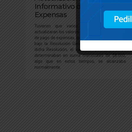
Informativo de Pago de
Expensas
Tuvieron que varios años, para que se
actualizaran los valores del régimen informativo
de pago de expensas, que había sido establecida
bajo la Resolución General 3369 del 2012. En
dicha Resolución, el valor de las expensas se
determinaban en suma mensuales de $8.000,
algo que en estos tiempos, se alcanzaba
normalmente.