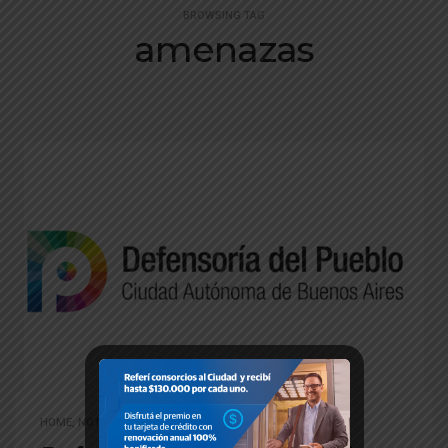
BROWSING TAG
amenazas
HOME
,
NOTICIAS