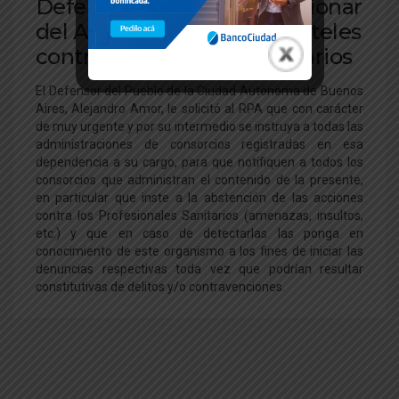
Defensoría del Pueblo: accionar
del Administrador ante carteles
contra Profesionales Sanitarios
El Defensor del Pueblo de la Ciudad Autónoma de Buenos
Aires, Alejandro Amor, le solicitó al RPA que con carácter
de muy urgente y por su intermedio se instruya a todas las
administraciones de consorcios registradas en esa
dependencia a su cargo, para que notifiquen a todos los
consorcios que administran el contenido de la presente,
en particular que inste a la abstención de las acciones
contra los Profesionales Sanitarios (amenazas, insultos,
etc.) y que en caso de detectarlas las ponga en
conocimiento de este organismo a los fines de iniciar las
denuncias respectivas toda vez que podrían resultar
constitutivas de delitos y/o contravenciones.