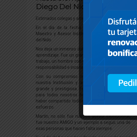
Diego Del Nido
Estimados colegas y amigos,
En el día de la fecha falleció nuestro Amigo,
Maestro y Asesor Institucional, Dr. Martin Diego
del Nido.
Nos deja un inmenso dolor, pero también un gran
aprendizaje. Fue un gran armador de equipos de
trabajo, un hombre con un enorme compromiso,
responsabilidad e incansable trabajador.
Con su compromiso nos ayudó a conformar
nuestra Institución y a hacerla cada día mas
grande y prestigiosa. Fue realmente un orgullo
para todos nosotros haber aprendido de él y
haber compartido todos estos años de trabajo y
esfuerzo.
Martín, no sólo fue nuestro asesor institucional,
fue nuestro AMIGO y un ejemplo a seguir, una de
esas personas que hacen falta siempre.