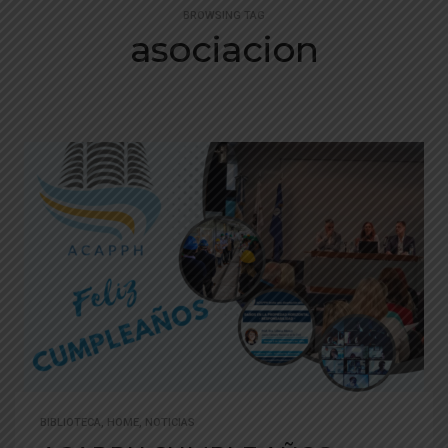
BROWSING TAG
asociacion
BIBLIOTECA
,
HOME
,
NOTICIAS