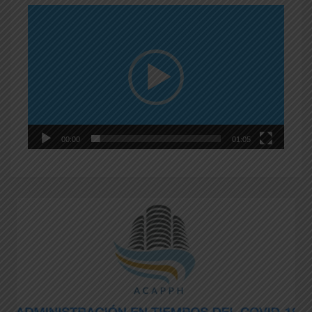
Reproductor
de
vídeo
00:00
01:05