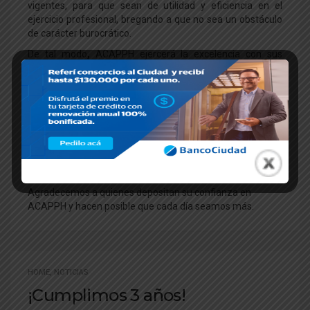
vigentes, para que sean de utilidad y eficiencia en el
ejercicio profesional, bregando a que no sea un obstáculo
de carácter burocrático.
De tal modo
,
ACAPPH ejercerá la excelencia con sus
asociados en la capacitación de los colegas y en todo
aquello relacionado a las autoridades de aplicación, con
quien deseamos tener un vínculo sólido, que nos ayude
mutuamente a mejorar la calidad de la actividad
consorcial.
En pocas palabras, ACAPPH, nació para sumar e integrar,
a quienes deseen ejercer con profesionalismo la
Administración de Consorcios.
Agradecemos a quienes depositan su confianza en
ACAPPH y hacen posible que cada día seamos más.
HOME
,
NOTICIAS
¡Cumplimos 3 años!