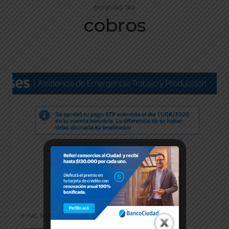
BROWSING TAG
cobros
HOME
,
NOTICIAS