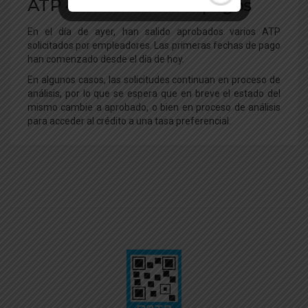
ATP 4: Comienzan los pagos
En el día de ayer, han salido aprobados varios ATP
solicitados por empleadores. Las primeras fechas de pago
han comenzado desde el día de hoy.
En algunos casos, las solicitudes continuan en proceso de
análisis, por lo que se espera que en breve el estado del
mismo cambie a aprobado, o bien en proceso de análisis
para acceder al crédito a una tasa preferencial.