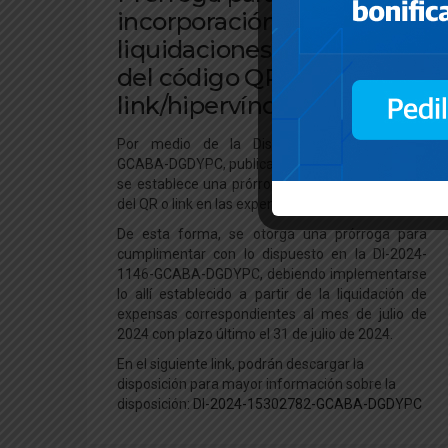
incorporación en las
liquidaciones de expensas
del código QR o
link/hipervínculo
Por medio de la Disposición DI-2024-2373-
GCABA-DGDYPC, publicada el pasado 19 de abril,
se establece una prórroga para la incorporación
del QR o link en las expensas para los Consorcios.
De esta forma, se otorga una prórroga para
cumplimentar con lo dispuesto en la DI-2024-
1146-GCABA-DGDYPC, debiendo implementarse
lo allí establecido a partir de la liquidación de
expensas correspondientes al mes de julio de
2024 con plazo último el 31 de julio de 2024.
En el siguiente link, podrán descargar la
disposición para mayor información sobre la
disposición:
DI-2024-15302782-GCABA-DGDYPC