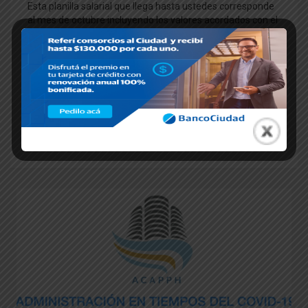
Esta planilla salarial que llega hasta ustedes corresponde
al mes de octubre incluyendo los valores acordados con el
sector empleador en el marco del convenio paritario 2022.
Las presentes planillas incluyen los montos salariales, plus
y beneficios de las categorías vigentes en todo el país,
para quienes esten incluidos en los CCT 589 y 590/10.
El presente acuerdo contempla, además, próximos
aumentos para el mes de noviembre, del presente año, y
para enero de 2023. Cabe destacar, que este nuevo
aumento, se suma a los bonos que aun siguen vigentes.