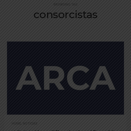
BROWSING TAG
consorcistas
HOME
,
NOTICIAS