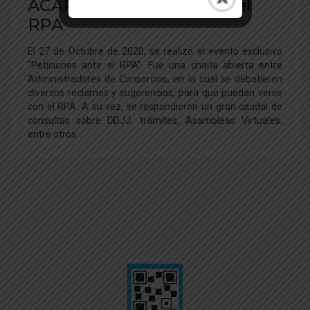
ACAPPH: Peticiones ante el
RPA
El 27 de Octubre de 2020, se realizó el evento exclusivo
“Peticiones ante el RPA”. Fue una charla abierta entre
Administradores de Consorcios, en la cual se debatieron
diversos reclamos y sugerencias, para que puedan verse
con el RPA. A su vez, se respondieron un gran caudal de
consultas sobre DDJJ, trámites, Asambleas Virtuales,
entre otros.