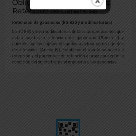
Obligaciones en Consorcios:
Retención de Ganancias
Retención de ganancias (RG 830 y modificatorias)
La RG 830 y sus modificatorias detalla las operaciones que
están sujetas a retención de ganancias (Anexo II) y
quienes son los sujetos obligados a actuar como agentes
de retención (Anexo IV). Establece el monto no sujeto a
retención y el porcentaje de retención a practicar según la
condición del sujeto frente al impuesto a las ganancias.