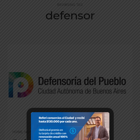
BROWSING TAG
defensor
HOME
,
NOTICIAS