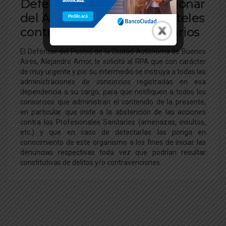
Defensoría del Pueblo: accionar
del Administrador ante carteles
contra Profesionales Sanitarios
El Defensor del Pueblo de la Ciudad Autónoma de Buenos
Aires, Alejandro Amor, le solicitó al RPA que con carácter
de muy urgente y por su intermedio se instruya a todas las
administraciones de consorcios registradas en esa
dependencia a su cargo, para que notifiquen a todos los
consorcios que administran el contenido de la presente,
en particular que inste a la abstención de las acciones
contra los Profesionales Sanitarios (amenazas, insultos,
etc.) y que en caso de detectarlas las ponga en
conocimiento de este organismo a los fines de iniciar las
denuncias respectivas toda vez que podrían resultar
constitutivas de delitos y/o contravenciones.