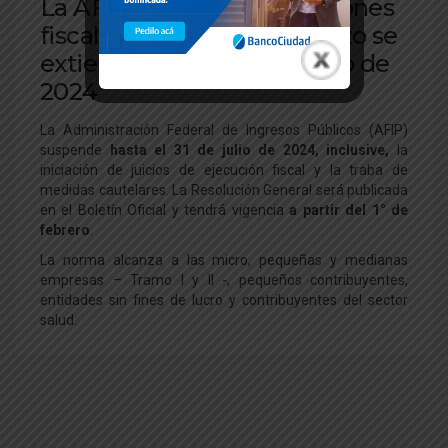
La AFIP suspende ejecuciones
fiscales y embargos: El plazo se
extiende hasta el 31 de julio de
2024
La Administración Federal de Ingresos Públicos (AFIP)
suspende
hasta el 31 de julio de 2024, inclusive,
la
iniciación de juicios de ejecución fiscal y la traba de
medidas cautelares. La Resolución General será publicada
en el Boletín Oficial y tendrá vigencia
a partir del 1° de
febrero
.
La norma alcanza a las micro, pequeñas y medianas
empresas – Tramo I y II -, pequeños contribuyentes,
entidades sin fines de lucro y contribuyentes del sector
salud.