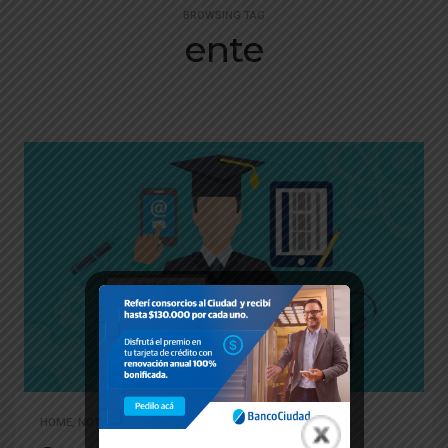
BROWSING TAG
ente
HOME
,
NOTICIAS