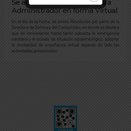
Se autorizaron los cursos para
Administrador en forma Virtual
En el día de la fecha, se emitió Resolución por parte de la
Directora de Defensa del Consumidor, en donde se declara
que es conveniente hasta tanto subsista la emergencia
sanitaria y el estado de situación epidemiológico, adoptar
la modalidad de enseñanza virtual dejando de lado las
actividades presenciales.