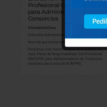
Profesional GRATUITA
para Administradores de
Consorcios
#QuedateEnCasa
Estimados Administradores de Consorcios:
Hoy más que nunca estamos para ayudarlo.
Pensamos este beneficio para acompañarlo en
casa: Póliza de Responsabilidad Civil Profesional
GRATUITA para Administradores de Consorcios
(exclusivo para socios de ACAPPH).