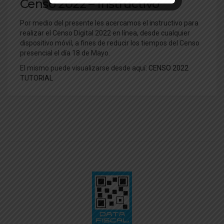
Censo 2022 – Instructivo
Por medio del presente les acercamos el instructivo para
realizar el Censo Digital 2022 en línea, desde cualquier
dispositivo móvil, a fines de reducir los tiempos del Censo
presencial el día 18 de Mayo.
El mismo puede visualizarse desde aquí:
CENSO 2022
TUTORIAL