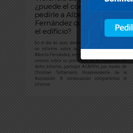
¿puede el consorcio
pedirle a Alberto
Fernández que abandone
el edificio?
En el día de ayer, desde iProfesional, realizaron
un informe sobre la situación actual del Sr.
Alberto Fernández, en relación al repudio de sus
vecinos sobre su presencia en el Consorcio. En
dicho informe, participó ACAPPH, por medio de
Christian Tettamanti, Vicepresidente de la
Asociación. A continuación compartimos el
informe: