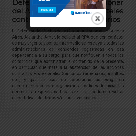
Defensoría del Pueblo: accionar
del Administrador ante carteles
contra Profesionales Sanitarios
El Defensor del Pueblo de la Ciudad Autónoma de Buenos
Aires, Alejandro Amor, le solicitó al RPA que con carácter
de muy urgente y por su intermedio se instruya a todas las
administraciones de consorcios registradas en esa
dependencia a su cargo, para que notifiquen a todos los
consorcios que administran el contenido de la presente,
en particular que inste a la abstención de las acciones
contra los Profesionales Sanitarios (amenazas, insultos,
etc.) y que en caso de detectarlas las ponga en
conocimiento de este organismo a los fines de iniciar las
denuncias respectivas toda vez que podrían resultar
constitutivas de delitos y/o contravenciones.