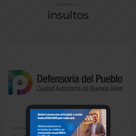
BROWSING TAG
insultos
HOME
,
NOTICIAS