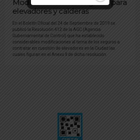
Modificaciones de seguros para
elevadores y calderas
En el Boletín Oficial del 24 de Septiembre de 2019 se
publicó la Resolución 412 de la AGC (Agencia
Gubernamental de Control) que ha establecido
considerables modificaciones al tema de los seguros a
contratar en cuestión de elevadores en la Ciudad las
cuales figuran en el Anexo II de dicha resolución.