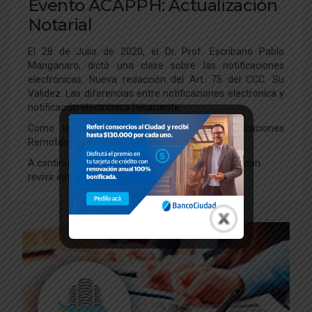
Evento ACAPPH: Actualización
Notarial
El 28 de Julio de 2020, el Dr. Prof. Escribano Pablo
Manganaro, dictó una clase sobre las notificaciones
electrónicas. Nueva redacción del Art. 75 del CCC. Su
Validez. Las diferencias entre notificaciones electrónica y
notificación electrónica fehaciente.
Como también, se explicó sobre las Certificaciones
Remotas, junto a sus alcances y efectos.
A continuación les dejamos el video para que puedan
revivir esta clase: