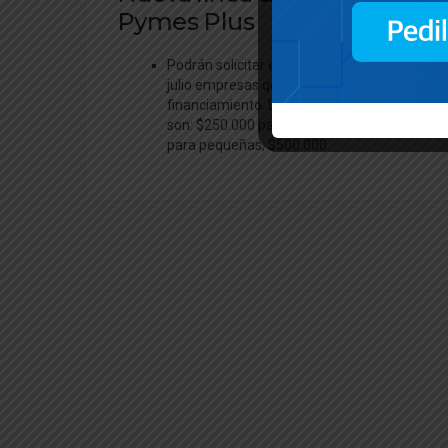
Pymes Plus
Podrán solicitar el crédito hasta el 31 de
julio empresas que no tuvieron acceso a
financiamiento. Los montos máximos
son: $250.000 para microempresas y
para pequeñas, $500.000.