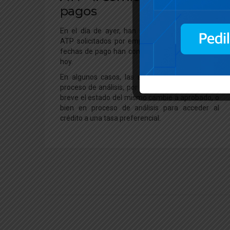
pagos
En el día de ayer, han salido aprobados varios
ATP solicitados por empleadores. Las primeras
fechas de pago han comenzado desde el día de
hoy.
En algunos casos, las solicitudes continuan en
proceso de análisis, por lo que se espera que en
breve el estado del mismo cambie a aprobado, o
bien en proceso de análisis para acceder al
crédito a una tasa preferencial.