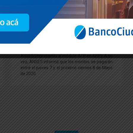
jueves y viernes el 50% de
los salarios de privados
Quienes se hayan anotado en programa ATP y
hayan recibido la notificación de aprobación
(recordamos que deben ingresar en la web de
AFIP, en DOMICILIO FISCAL ELECTRONICO),
pueden consultar cuánto es el monto que pagará
ANSES (ingresando al módulo ATP en AFIP). A su
vez, ANSES informó que los montos, se pagarán
entre el jueves 7 y el próximo viernes 8 de Mayo
de 2020.