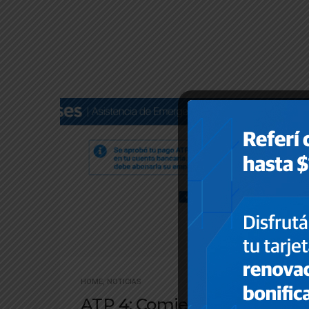
HOME
,
NOTICIAS
ATP 4: Comienzan los