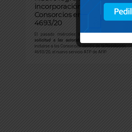
incorporación de los
Consorcios en la Resol.
4693/20
El pasado miércoles
h
abíamos
realizado una
solicitud a las autoridades
, para que puedan
incluirse a los Consorcios dentro de la Resolución
4693/20, el nuevo servicio ATP de AFIP.