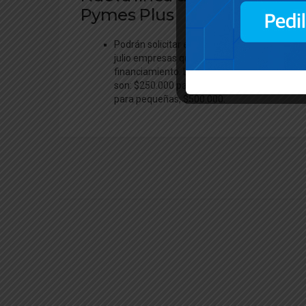
Pymes Plus
Podrán solicitar el crédito hasta el 31 de
julio empresas que no tuvieron acceso a
financiamiento. Los montos máximos
son: $250.000 para microempresas y
para pequeñas, $500.000.