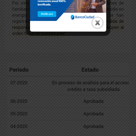
Por otra parte, Royón agradeció a “las 4,5 millones de
familias que no se han registrado para pedir el subsidio en
energía eléctrica y las 3,5 millones que no se han
registrado para el subsidio de gas”:
“Es una medida de
responsabilidad que si lo pueden afrontar contribuyen al
orden fiscal de nuestro país”
.