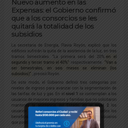
Nuevo aumento en las
Expensas: el Gobierno confirmó
que a los consorcios se les
quitará la totalidad de los
subsidios
La secretaria de Energía, Flavia Royón, explicó que los
edificios sufrirán la quita de la asistencia de la luz, en tres
tramos bimestrales. “La primera será del 20%.
en el
segundo y tercer tramo el 40%”
respectivamente.
“Van a
ser bimestrales, en seis meses se eliminan (los
subsidios)”
, precisó Royón.
De este modo, el Gobierno definió tres categorías por
niveles de ingreso para avanzar con la segmentación de
las tarifas de luz y gas. En el
nivel 1
se contemplan a los
usuarios de mayores ingresos y familias que no solicitaron
mantener la asistencia del Estado; en el
nivel 2
los
usuarios de menores ingresos registrados (incluidos los
beneficiarios de la tarifa social); y en el
nivel 3
los usuarios
que podrían considerarse clase media.