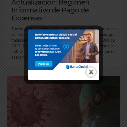
Actualización: Régimen
Informativo de Pago de
Expensas
Tuvieron que varios años, para que se actualizaran los
valores del régimen informativo de pago de expensas, que
había sido establecida bajo la Resolución General 3369 del
2012. En dicha Resolución, el valor de las expensas se
determinaban en suma mensuales de $8.000, algo que en
estos tiempos, se alcanzaba normalmente.