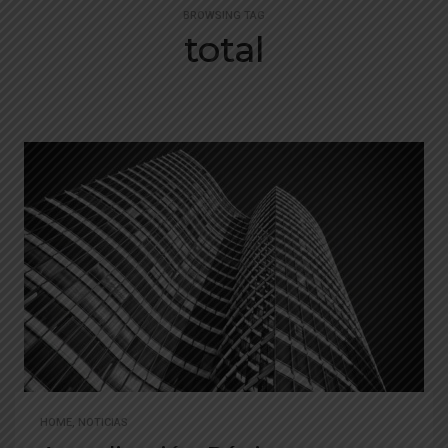
BROWSING TAG
total
HOME
,
NOTICIAS