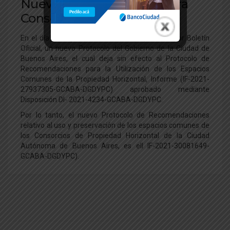
Nuevo Protocolo GCBA para
Consorcios
En el día de hoy, fue comunicado y aprobado por Boletín
Oficial, un nuevo Protocolo del Gobierno de la Ciudad de
Buenos Aires, el cual deja sin efecto al Protocolo de
Recomendaciones para la Utilización de los Espacios
Comunes de la Propiedad Horizontal, Informe (IF-2021-
27937305-GCABA-DGDYPC) aprobado mediante
Disposición DI- 2021-4234-GCABA-DGDYPC.
Por lo tanto, el nuevo Protocolo de Recomendaciones
relativo al uso y preservación de los espacios comunes de
los Consorcios de Propiedad Horizontal de la Ciudad
Autónoma de Buenos Aires, es ell IF-2021-30081649-
GCABA-DGDYPC).