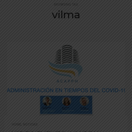
BROWSING TAG
vilma
HOME
,
NOTICIAS