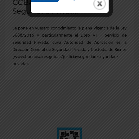
GCBA: Ley 5688/2016 –
Seguridad Privada
Se pone en vuestro conocimiento la plena vigencia de la Ley
5688/2016 y particularmente el Libro VI – Servicio de
Seguridad Privada; cuya Autoridad de Aplicación es la
Dirección General de Seguridad Privada y Custodia de Bienes
(
www.buenosaires.gob.ar/justiciayseguridad/seguridad-
privada
).