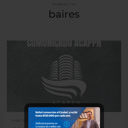
BROWSING TAG
baires
HOME
,
NOTICIAS