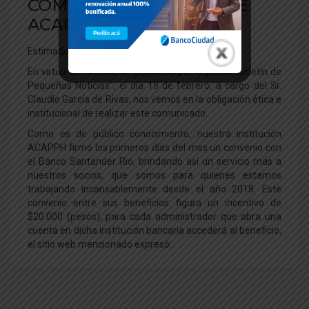
COMUNICADO OFICIAL DE
ACAPPH
Estimados Socios y Amigos,
En virtud del artículo de publicado por el portal “Boletín de
Pequeñas Noticias”, el día 15 de febrero, a cargo del Sr.
Claudio García de Rivas, nos vemos en la obligación ética e
institucional de realizar este comunicado.
Como es de público conocimiento, nuestra institución
ACAPPH firmó los primeros días del mes un convenio con
el Banco Santander Rio, brindando así un servicio más a
nuestros socios, que somos para quienes estamos
trabajando incansablemente desde el año 2018. Este
convenio entre sus beneficios figura un incentivo de
$20.000 (pesos), para cada administrador que abra una
cuenta en dicha institución bancaria accederá al beneficio,
el sitio web mencionado expresó: